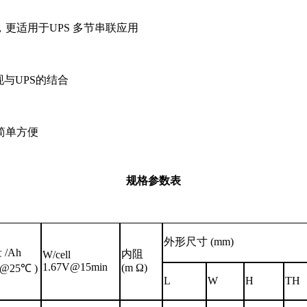
，更适用于
UPS
多节串联应用
现与
UPS
的结合
简单方便
规格参数表
外形尺寸 (mm)
 /Ah
内阻
W/cell
1.67V@15min
(m Ω)
0@25℃ )
L
W
H
TH