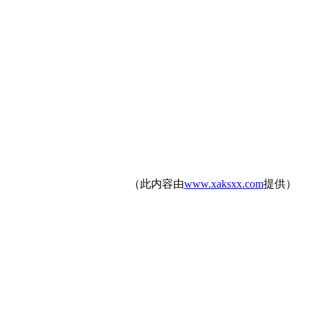
（此内容由
www.xaksxx.com
提供）