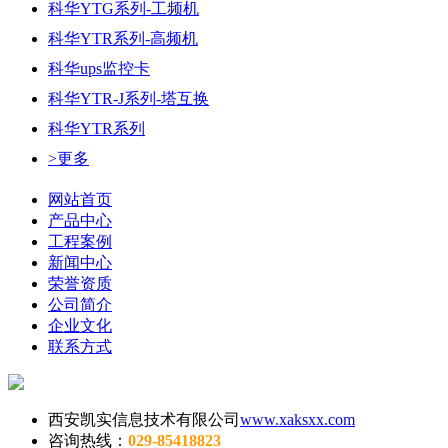
科华YTG系列-工频机
科华YTR系列-高频机
科华ups监控卡
科华YTR-J系列-塔互换
科华YTR系列
>更多
网站首页
产品中心
工程案例
新闻中心
荣誉资质
公司简介
企业文化
联系方式
西安凯实信息技术有限公司
www.xaksxx.com
咨询热线：
029-85418823