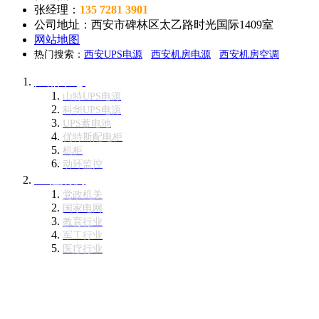
张经理：
135 7281 3901
公司地址：西安市碑林区太乙路时光国际1409室
网站地图
热门搜索：
西安UPS电源
西安机房电源
西安机房空调
产品中心
山特UPS电源
科华UPS电源
UPS蓄电池
优特斯配电柜
机柜
动环监控
工程案例
党政机关
国家电网
教育行业
军工行业
医疗行业