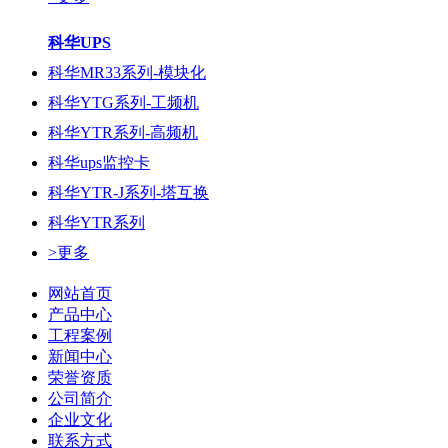
科华UPS
科华MR33系列-模块化
科华YTG系列-工频机
科华YTR系列-高频机
科华ups监控卡
科华YTR-J系列-塔互换
科华YTR系列
>更多
网站首页
产品中心
工程案例
新闻中心
荣誉资质
公司简介
企业文化
联系方式