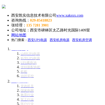
西安凯实信息技术有限公司
www.xaksxx.com
咨询热线：
029-85418823
张经理：
135 7281 3901
公司地址：西安市碑林区太乙路时光国际1409室
网站地图
热门搜索：
西安UPS电源
西安机房电源
西安机房空调
产品中心
山特UPS电源
科华UPS电源
UPS蓄电池
优特斯配电柜
机柜
动环监控
工程案例
党政机关
国家电网
教育行业
军工行业
医疗行业